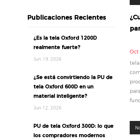
¿Cu
Publicaciones Recientes
par
¿Es la tela Oxford 1200D
realmente fuerte?
Oct
Jun 19, 2026
tela
com
¿Se está convirtiendo la PU de
pro
tela Oxford 600D en un
para
material inteligente?
fund
Jun 12, 2026
PU de tela Oxford 300D: lo que
No
los compradores modernos