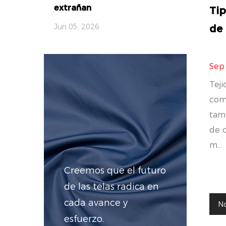
extrañan
Ti
Jun 05, 2026
de 
Sep
Teji
comp
tam
de c
m...
Creemos que el futuro
de las telas radica en
cada avance y
No
esfuerzo.