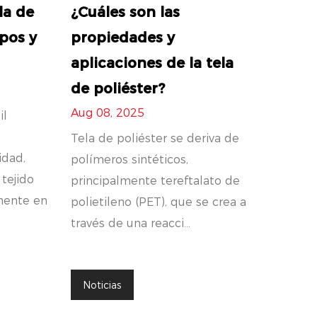
la de
¿Cuáles son las
ipos y
propiedades y
aplicaciones de la tela
de poliéster?
Aug 08, 2025
il
o
Tela de poliéster se deriva de
idad,
polímeros sintéticos,
 tejido
principalmente tereftalato de
mente en
polietileno (PET), que se crea a
través de una reacci...
Noticias