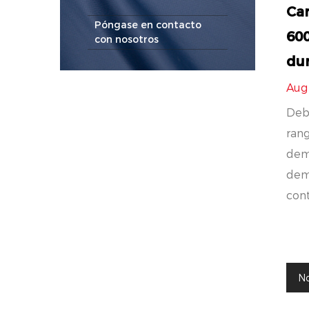
Car
Póngase en contacto
600
con nosotros
dur
Aug
Debi
rang
dem
dema
cont
No