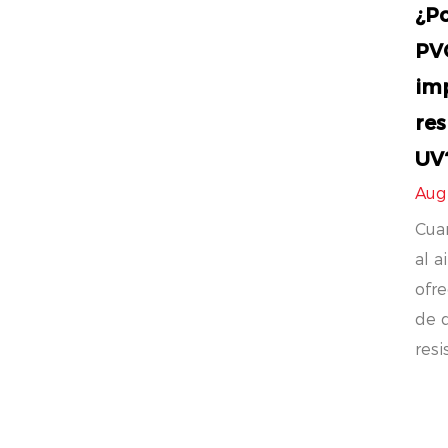
¿Po
PVC
im
res
UV
Aug
Cuan
al a
ofr
de d
resis