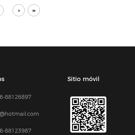
›
››
os
Sitio móvil
6-88126897
1@hotmail.com
6-88123987