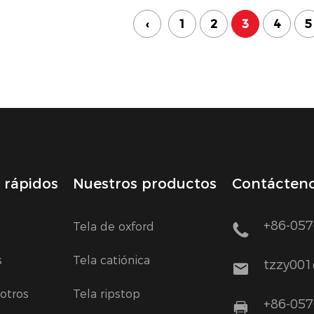
‹
1
2
3
4
5
 rápidos
Nuestros productos
Contácten
+86-057
Tela de oxford
s
Tela catiónica
tzzy00
otros
Tela ripstop
+86-057