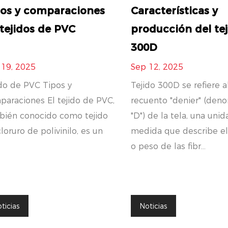
pos y comparaciones
Características y
tejidos de PVC
producción del te
300D
 19, 2025
Sep 12, 2025
do de PVC Tipos y
Tejido 300D se refiere a
araciones El tejido de PVC,
recuento "denier" (den
bién conocido como tejido
"D") de la tela, una uni
loruro de polivinilo, es un
medida que describe el
o peso de las fibr...
ticias
Noticias