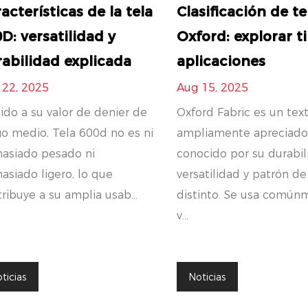
acterísticas de la tela
Clasificación de te
D: versatilidad y
Oxford: explorar t
abilidad explicada
aplicaciones
 22, 2025
Aug 15, 2025
do a su valor de denier de
Oxford Fabric es un text
o medio, Tela 600d no es ni
ampliamente apreciad
asiado pesado ni
conocido por su durabil
siado ligero, lo que
versatilidad y patrón de
ribuye a su amplia usab...
distinto. Se usa común
v...
ticias
Noticias