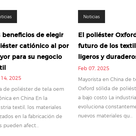
ticias
Noticias
 beneficios de elegir
El poliéster Oxford
iéster catiónico al por
futuro de los texti
yor para su negocio
ligeros y duradero
til
Feb 07, 2025
 14, 2025
Mayorista en China de t
Oxford sólida de poliést
a de poliéster de tela oem
a bajo costo La industria
ónica en China En la
evoluciona constantem
stria textil, los materiales
nuevos materiales qu...
izados en la fabricación de
s pueden afect...