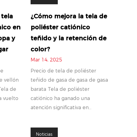
 tela
¿Cómo mejora la tela de
nico en
poliéster catiónico
opa y
teñido y la retención de
gar
color?
Mar 14, 2025
de
Precio de tela de poliéster
e vellón
teñido de gasa de gasa de gasa
Tela de
barata Tela de poliéster
a vuelto
catiónico ha ganado una
atención significativa en...
Noticias