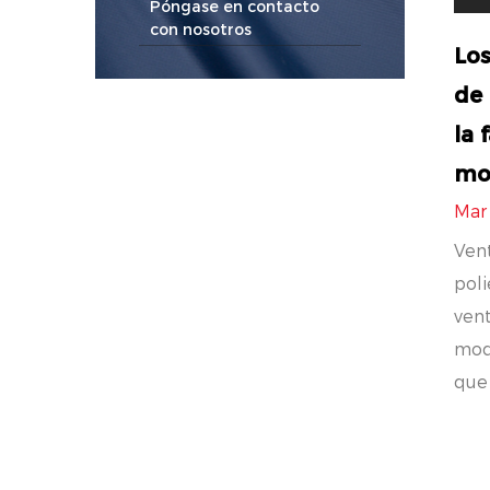
Póngase en contacto
con nosotros
Los
de 
la 
mo
Mar
Vent
poli
vent
mod
que 