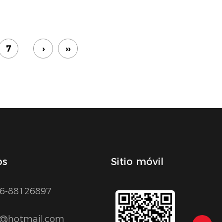
7
›
››
os
Sitio móvil
6-88126897
1@hotmail.com