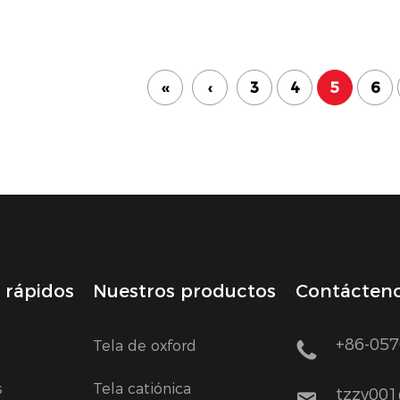
‹‹
‹
3
4
5
6
 rápidos
Nuestros productos
Contácten
+86-057
Tela de oxford
s
Tela catiónica
tzzy00