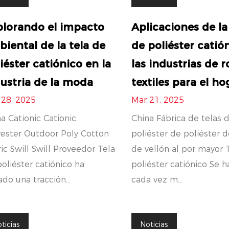
plorando el impacto
Aplicaciones de la
iental de la tela de
de poliéster catió
iéster catiónico en la
las industrias de r
ustria de la moda
textiles para el ho
 28, 2025
Mar 21, 2025
a Cationic Cationic
China Fábrica de telas 
yester Outdoor Poly Cotton
poliéster de poliéster d
ic Swill Swill Proveedor Tela
de vellón al por mayor 
oliéster catiónico ha
poliéster catiónico Se h
do una tracción...
cada vez m...
ticias
Noticias