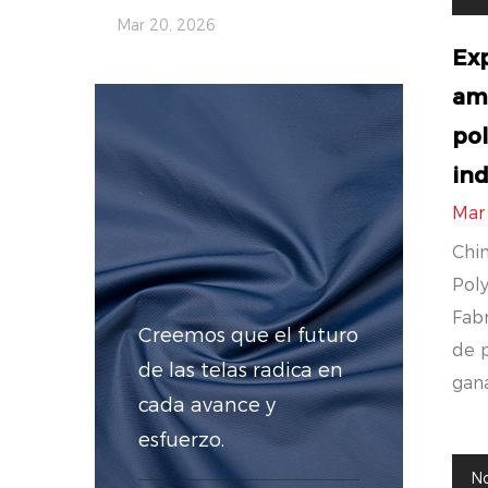
Mar 20, 2026
Ex
amb
pol
ind
Mar
Chin
Pol
Fabr
Creemos que el futuro
de p
de las telas radica en
gana
cada avance y
esfuerzo.
No