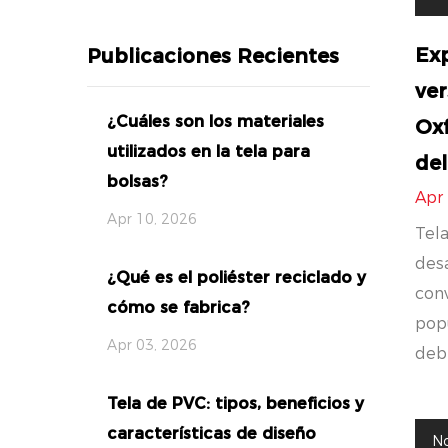
Exp
Publicaciones Recientes
ver
¿Cuáles son los materiales
Oxf
utilizados en la tela para
del
bolsas?
Apr
Apr 10, 2026
Tela
desa
¿Qué es el poliéster reciclado y
conv
cómo se fabrica?
popu
Apr 03, 2026
debi
Tela de PVC: tipos, beneficios y
características de diseño
No