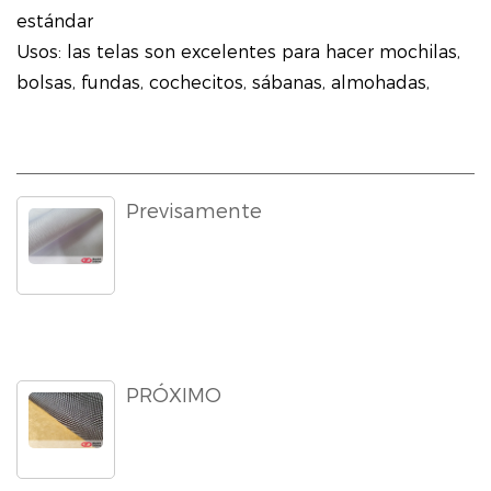
estándar
Usos: las telas son excelentes para hacer mochilas,
bolsas, fundas, cochecitos, sábanas, almohadas,
sacos de dormir, cortinas, cubiertas para ropa y
muebles, decoración del hogar, etc. La
personalización está disponible.
Para más detalles, contáctenos.
Previsamente
PRÓXIMO